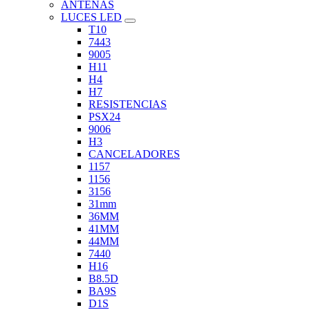
ANTENAS
LUCES LED
T10
7443
9005
H11
H4
H7
RESISTENCIAS
PSX24
9006
H3
CANCELADORES
1157
1156
3156
31mm
36MM
41MM
44MM
7440
H16
B8.5D
BA9S
D1S