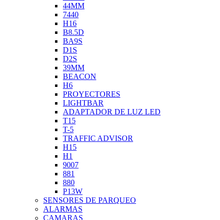
44MM
7440
H16
B8.5D
BA9S
D1S
D2S
39MM
BEACON
H6
PROYECTORES
LIGHTBAR
ADAPTADOR DE LUZ LED
T15
T-5
TRAFFIC ADVISOR
H15
H1
9007
881
880
P13W
SENSORES DE PARQUEO
ALARMAS
CAMARAS