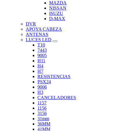
MAZDA
NISSAN
ISUZU
D-MAX
DVR
APOYA CABEZA
ANTENAS
LUCES LED
T10
7443
9005
H11
H4
H7
RESISTENCIAS
PSX24
9006
H3
CANCELADORES
1157
1156
3156
31mm
36MM
41MM