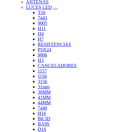
ANTENAS
LUCES LED
T10
7443
9005
H11
H4
H7
RESISTENCIAS
PSX24
9006
H3
CANCELADORES
1157
1156
3156
31mm
36MM
41MM
44MM
7440
H16
B8.5D
BA9S
D1S