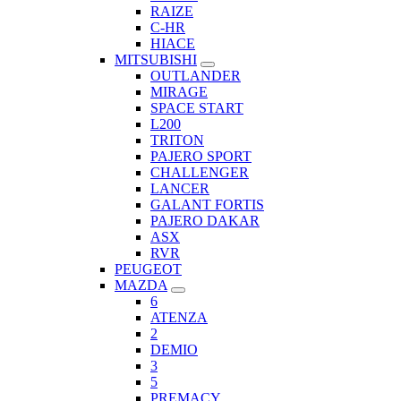
RAIZE
C-HR
HIACE
MITSUBISHI
OUTLANDER
MIRAGE
SPACE START
L200
TRITON
PAJERO SPORT
CHALLENGER
LANCER
GALANT FORTIS
PAJERO DAKAR
ASX
RVR
PEUGEOT
MAZDA
6
ATENZA
2
DEMIO
3
5
PREMACY