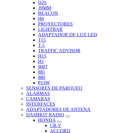
D2S
39MM
BEACON
H6
PROYECTORES
LIGHTBAR
ADAPTADOR DE LUZ LED
T15
T-5
TRAFFIC ADVISOR
H15
H1
9007
881
880
P13W
SENSORES DE PARQUEO
ALARMAS
CAMARAS
INTERFACES
ADAPTADORES DE ANTENA
DASHKIT RADIO
HONDA
CR-V
ACCORD