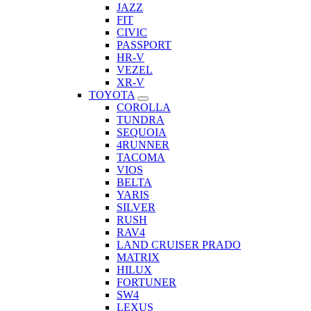
JAZZ
FIT
CIVIC
PASSPORT
HR-V
VEZEL
XR-V
TOYOTA
COROLLA
TUNDRA
SEQUOIA
4RUNNER
TACOMA
VIOS
BELTA
YARIS
SILVER
RUSH
RAV4
LAND CRUISER PRADO
MATRIX
HILUX
FORTUNER
SW4
LEXUS