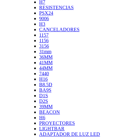
H7
RESISTENCIAS
PSX24
9006
H3
CANCELADORES
1157
1156
3156
31mm
36MM
41MM
44MM
7440
H16
B8.5D
BA9S
D1S
D2S
39MM
BEACON
H6
PROYECTORES
LIGHTBAR
ADAPTADOR DE LUZ LED