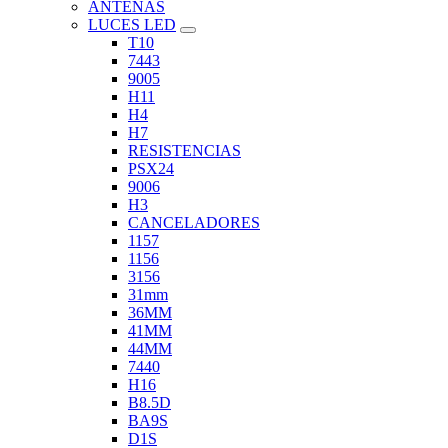
ANTENAS
LUCES LED
T10
7443
9005
H11
H4
H7
RESISTENCIAS
PSX24
9006
H3
CANCELADORES
1157
1156
3156
31mm
36MM
41MM
44MM
7440
H16
B8.5D
BA9S
D1S