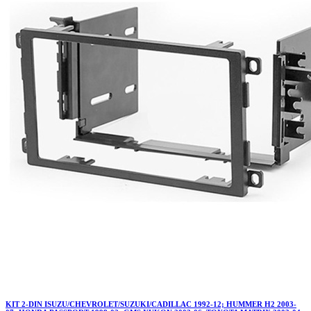
KIT 2-DIN ISUZU/CHEVROLET/SUZUKI/CADILLAC 1992-12; HUMMER H2 2003-