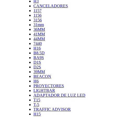
H3
CANCELADORES
1157
1156
3156
31mm
36MM
41MM
44MM
7440
H16
B8.5D
BA9S
D1S
D2S
39MM
BEACON
H6
PROYECTORES
LIGHTBAR
ADAPTADOR DE LUZ LED
T15
T-5
TRAFFIC ADVISOR
H15