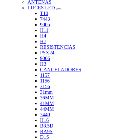
ANTENAS
LUCES LED
T10
7443
9005
H11
H4
H7
RESISTENCIAS
PSX24
9006
H3
CANCELADORES
1157
1156
3156
31mm
36MM
41MM
44MM
7440
H16
B8.5D
BA9S
D1S