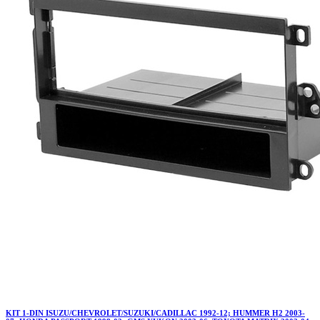
KIT 1-DIN ISUZU/CHEVROLET/SUZUKI/CADILLAC 1992-12; HUMMER H2 2003-