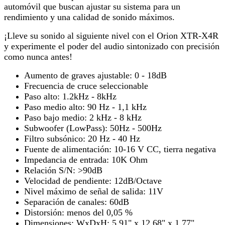
automóvil que buscan ajustar su sistema para un
rendimiento y una calidad de sonido máximos.
¡Lleve su sonido al siguiente nivel con el Orion XTR-X4R
y experimente el poder del audio sintonizado con precisión
como nunca antes!
Aumento de graves ajustable: 0 - 18dB
Frecuencia de cruce seleccionable
Paso alto: 1.2kHz - 8kHz
Paso medio alto: 90 Hz - 1,1 kHz
Paso bajo medio: 2 kHz - 8 kHz
Subwoofer (LowPass): 50Hz - 500Hz
Filtro subsónico: 20 Hz - 40 Hz
Fuente de alimentación: 10-16 V CC, tierra negativa
Impedancia de entrada: 10K Ohm
Relación S/N: >90dB
Velocidad de pendiente: 12dB/Octave
Nivel máximo de señal de salida: 11V
Separación de canales: 60dB
Distorsión: menos del 0,05 %
Dimensiones: WxDxH: 5,91" x 12,68" x 1,77"