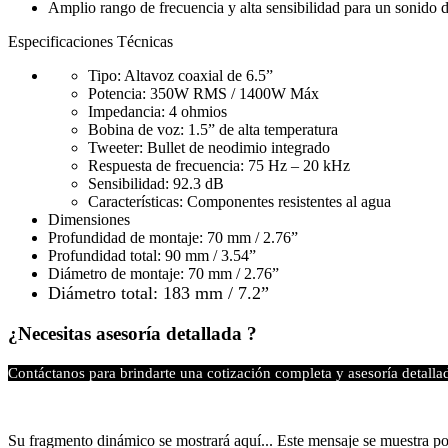
Amplio rango de frecuencia y alta sensibilidad para un sonido 
Especificaciones Técnicas
Tipo: Altavoz coaxial de 6.5”
Potencia: 350W RMS / 1400W Máx
Impedancia: 4 ohmios
Bobina de voz: 1.5” de alta temperatura
Tweeter: Bullet de neodimio integrado
Respuesta de frecuencia: 75 Hz – 20 kHz
Sensibilidad: 92.3 dB
Características: Componentes resistentes al agua
Dimensiones
Profundidad de montaje: 70 mm / 2.76”
Profundidad total: 90 mm / 3.54”
Diámetro de montaje: 70 mm / 2.76”
Diámetro total: 183 mm / 7.2”
¿Necesitas asesoría detallada ?
Contáctanos para brindarte una cotización completa y asesoría detalla
Su fragmento dinámico se mostrará aquí... Este mensaje se muestra por