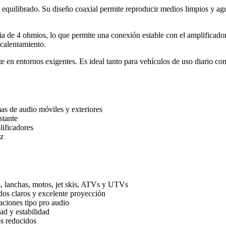
uilibrado. Su diseño coaxial permite reproducir medios limpios y agu
e 4 ohmios, lo que permite una conexión estable con el amplificador.
ecalentamiento.
en entornos exigentes. Es ideal tanto para vehículos de uso diario com
mas de audio móviles y exteriores
stante
lificadores
oz
s, lanchas, motos, jet skis, ATVs y UTVs
dos claros y excelente proyección
iones tipo pro audio
ad y estabilidad
os reducidos