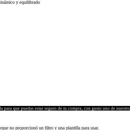
dinámico y equilibrado
da para que puedas estar seguro de tu compra, con gusto uno de nuestro
que no proporcionó un filtro y una plantilla para usar.