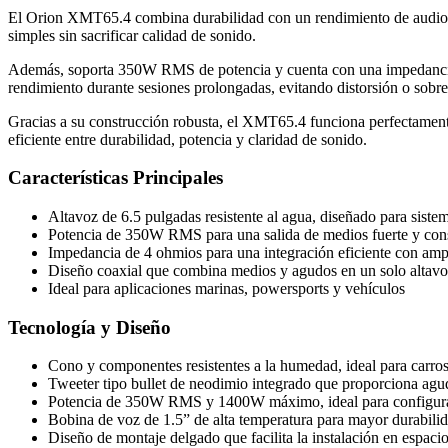
El Orion XMT65.4 combina durabilidad con un rendimiento de audio eq
simples sin sacrificar calidad de sonido.
Además, soporta 350W RMS de potencia y cuenta con una impedancia d
rendimiento durante sesiones prolongadas, evitando distorsión o sobr
Gracias a su construcción robusta, el XMT65.4 funciona perfectamente 
eficiente entre durabilidad, potencia y claridad de sonido.
Características Principales
Altavoz de 6.5 pulgadas resistente al agua, diseñado para siste
Potencia de 350W RMS para una salida de medios fuerte y con
Impedancia de 4 ohmios para una integración eficiente con amp
Diseño coaxial que combina medios y agudos en un solo altav
Ideal para aplicaciones marinas, powersports y vehículos
Tecnología y Diseño
Cono y componentes resistentes a la humedad, ideal para carro
Tweeter tipo bullet de neodimio integrado que proporciona agu
Potencia de 350W RMS y 1400W máximo, ideal para configurac
Bobina de voz de 1.5” de alta temperatura para mayor durabilid
Diseño de montaje delgado que facilita la instalación en espaci