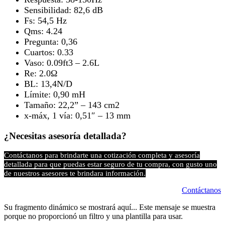
Sensibilidad: 82,6 dB
Fs: 54,5 Hz
Qms: 4.24
Pregunta: 0,36
Cuartos: 0.33
Vaso: 0.09ft3 – 2.6L
Re: 2.0Ω
BL: 13,4N/D
Límite: 0,90 mH
Tamaño: 22,2” – 143 cm2
x-máx, 1 vía: 0,51″ – 13 mm
¿Necesitas asesoría detallada?
Contáctanos para brindarte una cotización completa y asesoría
detallada para que puedas estar seguro de tu compra, con gusto uno
de nuestros asesores te brindara información.
Contáctanos
Su fragmento dinámico se mostrará aquí... Este mensaje se muestra
porque no proporcionó un filtro y una plantilla para usar.