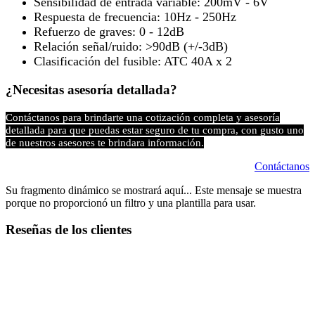
Sensibilidad de entrada variable: 200mV - 6V
Respuesta de frecuencia: 10Hz - 250Hz
Refuerzo de graves: 0 - 12dB
Relación señal/ruido: >90dB (+/-3dB)
Clasificación del fusible: ATC 40A x 2
¿Necesitas asesoría detallada?
Contáctanos para brindarte una cotización completa y asesoría
detallada para que puedas estar seguro de tu compra, con gusto uno
de nuestros asesores te brindara información.
Contáctanos
Su fragmento dinámico se mostrará aquí... Este mensaje se muestra
porque no proporcionó un filtro y una plantilla para usar.
Reseñas de los clientes