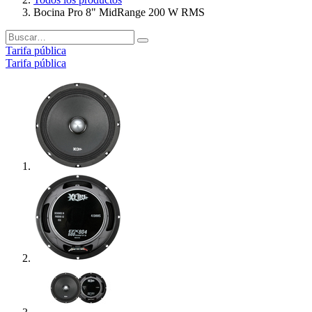
Bocina Pro 8" MidRange 200 W RMS
Tarifa pública
Tarifa pública