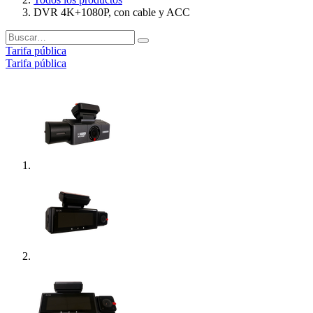
DVR 4K+1080P, con cable y ACC
Tarifa pública
Tarifa pública