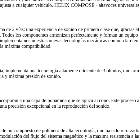
se ajusta a cualquier vehículo. HELIX COMPOSE - altavoces universale
ma de 2 vías: una experiencia de sonido de primera clase que, gracias al
vil. Todos los componentes armonizan perfectamente y forman un equip
mplementamos nuestras nuevas tecnologías mecánicas con un claro enfo
n la máxima compatibilidad.
a, implementa una tecnología altamente eficiente de 3 ohmios, que 
cia y máxima presión de sonido.
ncorporan a una capa de poliamida que se aplica al cono. Este proceso a
una precisión excepcional en la reproducción del sonido.
 un compuesto de polímero de alta tecnología, que ha sido reforzado 
modulación del flujo del sistema magnético y la máxima resistencia a la