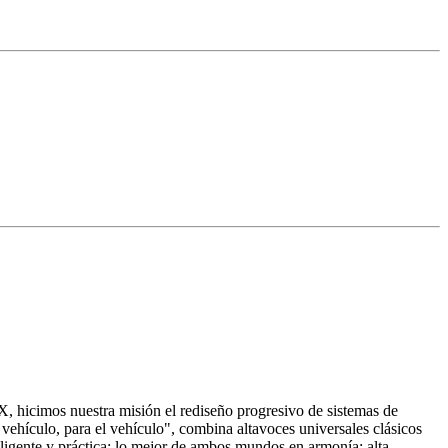
X, hicimos nuestra misión el rediseño progresivo de sistemas de
hículo, para el vehículo", combina altavoces universales clásicos
eligente y práctica: lo mejor de ambos mundos en armonía: alta