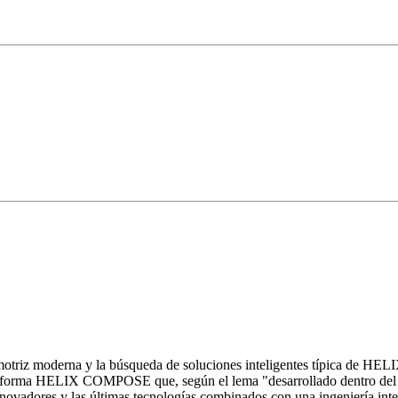
motriz moderna y la búsqueda de soluciones inteligentes típica de HELI
ataforma HELIX COMPOSE que, según el lema "desarrollado dentro del ve
 innovadores y las últimas tecnologías combinados con una ingeniería int