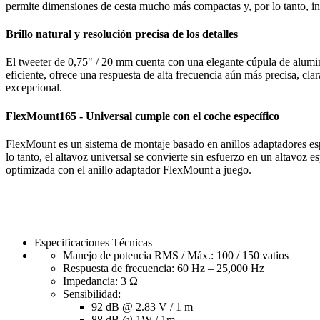
permite dimensiones de cesta mucho más compactas y, por lo tanto, ins
Brillo natural y resolución precisa de los detalles
El tweeter de 0,75" / 20 mm cuenta con una elegante cúpula de alumini
eficiente, ofrece una respuesta de alta frecuencia aún más precisa, cla
excepcional.
FlexMount165 - Universal cumple con el coche específico
FlexMount es un sistema de montaje basado en anillos adaptadores e
lo tanto, el altavoz universal se convierte sin esfuerzo en un altavoz 
optimizada con el anillo adaptador FlexMount a juego.
Especificaciones Técnicas
Manejo de potencia RMS / Máx.: 100 / 150 vatios
Respuesta de frecuencia: 60 Hz – 25,000 Hz
Impedancia: 3 Ω
Sensibilidad:
92 dB @ 2.83 V / 1 m
88 dB @ 1W / 1m