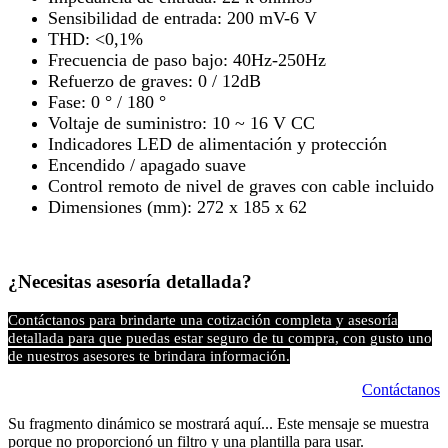
Sensibilidad de entrada: 200 mV-6 V
THD: <0,1%
Frecuencia de paso bajo: 40Hz-250Hz
Refuerzo de graves: 0 / 12dB
Fase: 0 ° / 180 °
Voltaje de suministro: 10 ~ 16 V CC
Indicadores LED de alimentación y protección
Encendido / apagado suave
Control remoto de nivel de graves con cable incluido
Dimensiones (mm): 272 x 185 x 62
¿Necesitas asesoría detallada?
Contáctanos para brindarte una cotización completa y asesoría
detallada para que puedas estar seguro de tu compra, con gusto uno
de nuestros asesores te brindara información.
Contáctanos
Su fragmento dinámico se mostrará aquí... Este mensaje se muestra
porque no proporcionó un filtro y una plantilla para usar.