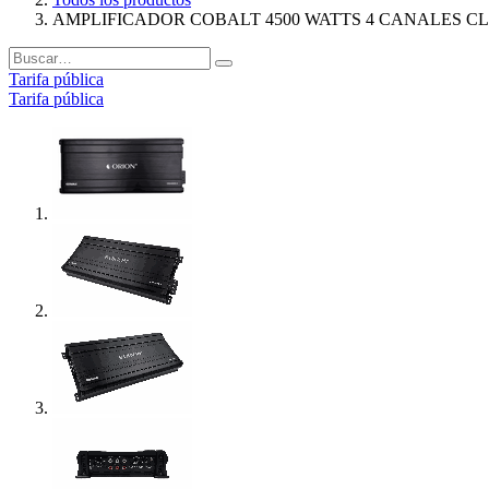
AMPLIFICADOR COBALT 4500 WATTS 4 CANALES C
Tarifa pública
Tarifa pública