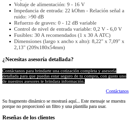
Voltaje de alimentación: 9 - 16 V
Impedancia de entrada: 22 kOhm - Relación señal a
ruido: >90 dB
Refuerzo de graves: 0 - 12 dB variable
Control de nivel de entrada variable: 0,2 V - 6,0 V
Fusibles: 30 A recomendados (1 x 30 A ATC)
Dimensiones (largo x ancho x alto): 8,22" x 7,09" x
2,13" (209x180x54mm)
¿Necesitas asesoría detallada?
Contáctanos para brindarte una cotización completa y asesoría
detallada para que puedas estar seguro de tu compra, con gusto uno
de nuestros asesores te brindara información.
Contáctanos
Su fragmento dinámico se mostrará aquí... Este mensaje se muestra
porque no proporcionó un filtro y una plantilla para usar.
Reseñas de los clientes