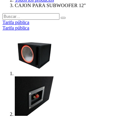
CAJON PARA SUBWOOFER 12"
Tarifa pública
Tarifa pública