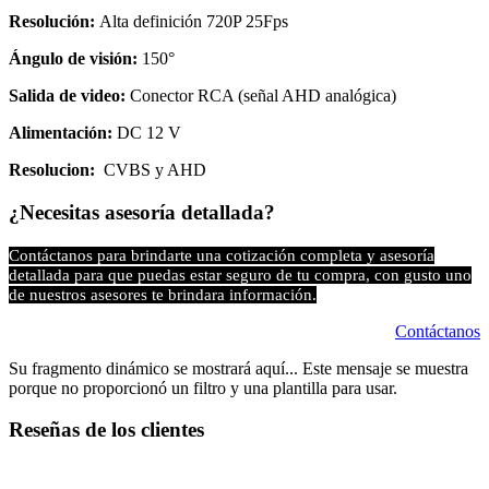
Resolución:
Alta definición 720P 25Fps
Ángulo de visión:
150°
Salida de video:
Conector RCA (señal AHD analógica)
Alimentación:
DC 12 V
Resolucion:
CVBS y AHD
¿Necesitas asesoría detallada?
Contáctanos para brindarte una cotización completa y asesoría
detallada para que puedas estar seguro de tu compra, con gusto uno
de nuestros asesores te brindara información.
Contáctanos
Su fragmento dinámico se mostrará aquí... Este mensaje se muestra
porque no proporcionó un filtro y una plantilla para usar.
Reseñas de los clientes