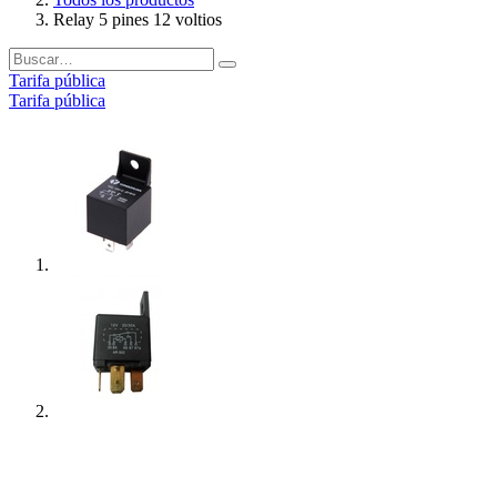
Relay 5 pines 12 voltios
Tarifa pública
Tarifa pública