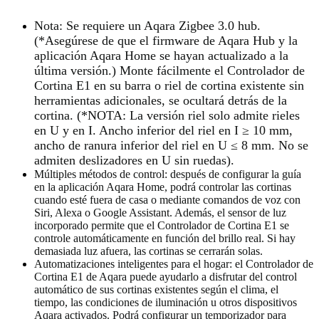
Nota: Se requiere un Aqara Zigbee 3.0 hub.
(*Asegúrese de que el firmware de Aqara Hub y la
aplicación Aqara Home se hayan actualizado a la
última versión.) Monte fácilmente el Controlador de
Cortina E1 en su barra o riel de cortina existente sin
herramientas adicionales, se ocultará detrás de la
cortina. (*NOTA: La versión riel solo admite rieles
en U y en I. Ancho inferior del riel en I ≥ 10 mm,
ancho de ranura inferior del riel en U ≤ 8 mm. No se
admiten deslizadores en U sin ruedas).
Múltiples métodos de control: después de configurar la guía
en la aplicación Aqara Home, podrá controlar las cortinas
cuando esté fuera de casa o mediante comandos de voz con
Siri, Alexa o Google Assistant. Además, el sensor de luz
incorporado permite que el Controlador de Cortina E1 se
controle automáticamente en función del brillo real. Si hay
demasiada luz afuera, las cortinas se cerrarán solas.
Automatizaciones inteligentes para el hogar: el Controlador de
Cortina E1 de Aqara puede ayudarlo a disfrutar del control
automático de sus cortinas existentes según el clima, el
tiempo, las condiciones de iluminación u otros dispositivos
Aqara activados. Podrá configurar un temporizador para