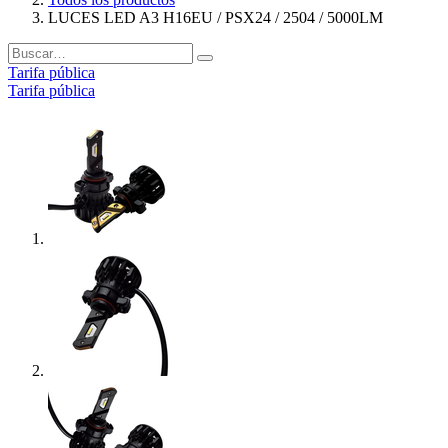
LUCES LED A3 H16EU / PSX24 / 2504 / 5000LM
Tarifa pública
Tarifa pública