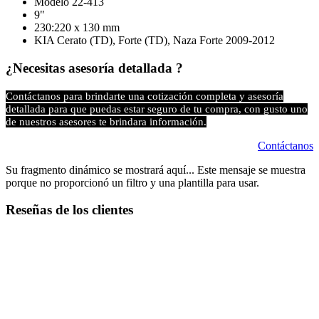
Modelo 22-413
9"
230:220 x 130 mm
KIA Cerato (TD), Forte (TD), Naza Forte 2009-2012
¿Necesitas asesoría detallada ?
Contáctanos para brindarte una cotización completa y asesoría
detallada para que puedas estar seguro de tu compra, con gusto uno
de nuestros asesores te brindara información.
Contáctanos
Su fragmento dinámico se mostrará aquí... Este mensaje se muestra
porque no proporcionó un filtro y una plantilla para usar.
Reseñas de los clientes