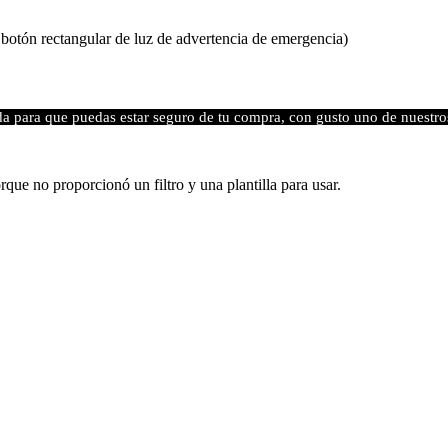
otón rectangular de luz de advertencia de emergencia)
da para que puedas estar seguro de tu compra, con gusto uno de nuestro
que no proporcionó un filtro y una plantilla para usar.