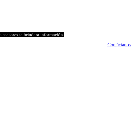
s asesores te brindara información.
Contáctanos