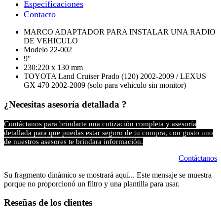
Especificaciones​
Contacto
MARCO ADAPTADOR PARA INSTALAR UNA RADIO
DE VEHICULO
Modelo 22-002
9"
230:220 x 130 mm
TOYOTA Land Cruiser Prado (120) 2002-2009 / LEXUS
GX 470 2002-2009 (solo para vehiculo sin monitor)
¿Necesitas asesoría detallada ?
Contáctanos para brindarte una cotización completa y asesoría
detallada para que puedas estar seguro de tu compra, con gusto uno
de nuestros asesores te brindara información.
Contáctanos
Su fragmento dinámico se mostrará aquí... Este mensaje se muestra
porque no proporcionó un filtro y una plantilla para usar.
Reseñas de los clientes