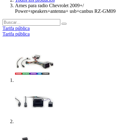
Arnes para radio Chevrolet 2009+/
Power+speakers+antenna+ usb+canbus RZ-GM09
Tarifa pública
Tarifa pública